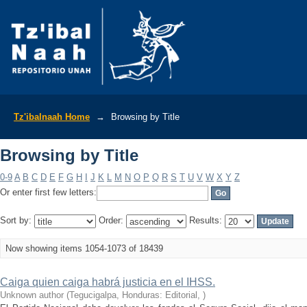
Browsing by Title
Tz'ibalnaah Home
→
Browsing by Title
Browsing by Title
0-9
A
B
C
D
E
F
G
H
I
J
K
L
M
N
O
P
Q
R
S
T
U
V
W
X
Y
Z
Or enter first few letters:
Sort by:
Order:
Results:
Now showing items 1054-1073 of 18439
Caiga quien caiga habrá justicia en el IHSS.
Unknown author
(
Tegucigalpa, Honduras: Editorial
,
)