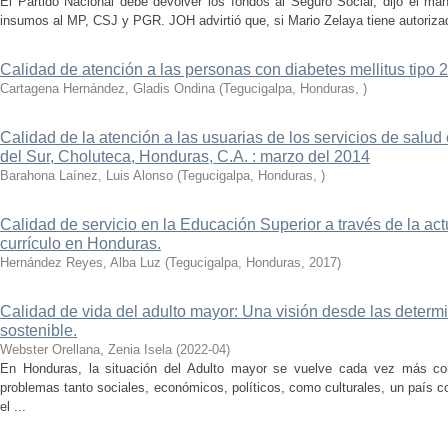
El Partido Nacional debe devolver los fondos al Seguro Social, dijo el man
insumos al MP, CSJ y PGR. JOH advirtió que, si Mario Zelaya tiene autorizad
Calidad de atención a las personas con diabetes mellitus tipo 2
Cartagena Hernández, Gladis Ondina
(
Tegucigalpa, Honduras
,
)
Calidad de la atención a las usuarias de los servicios de salud
del Sur, Choluteca, Honduras, C.A. : marzo del 2014
Barahona Laínez, Luis Alonso
(
Tegucigalpa, Honduras
,
)
Calidad de servicio en la Educación Superior a través de la act
currículo en Honduras.
Hernández Reyes, Alba Luz
(
Tegucigalpa, Honduras
,
2017
)
Calidad de vida del adulto mayor: Una visión desde las determ
sostenible.
Webster Orellana, Zenia Isela
(
2022-04
)
En Honduras, la situación del Adulto mayor se vuelve cada vez más com
problemas tanto sociales, económicos, políticos, como culturales, un país 
el ...