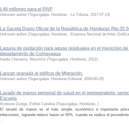
L46 millones para el RNP
Unknown author
(
Tegucigalpa, Honduras : La Tribuna
,
2017-07-13
)
La Gaceta Diario Oficial de la República de Honduras (No.35,5
Unknown author
(
Tegucigalpa, Honduras : Empresa Nacional de Artes Gráfic
Laguna de oxidación para aguas residuales en el municipio de 
departamento de Comayagua
Isaula Chavarría, Maximino
(
Tegucigalpa, Honduras
,
2012
)
Lanzan granada al edificio de Migración.
Unknown author
(
Tegucigalpa, Honduras:Editorial
,
2009-06-29
)
Lavado de manos personal de salud en el perioperatorio, servic
Escuela
Aceituno Zuniga, Esther Carolina
(
Tegucigalpa, Honduras
,
)
El lavado de manos es el más simple, económico e importante proced
infecciones, logrando reducir hasta un 50%, cuando se realiza el procedim
...