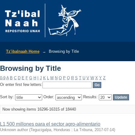
Browsing by Title
Tz'ibalnaah Home
→
Browsing by Title
Browsing by Title
0-9
A
B
C
D
E
F
G
H
I
J
K
L
M
N
O
P
Q
R
S
T
U
V
W
X
Y
Z
Or enter first few letters:
Sort by:
Order:
Results:
Now showing items 16296-16315 of 18440
L1,500 millones para el sector agro-alimentario
Unknown author
(
Tegucigalpa, Honduras : La Tribuna
,
2017-07-14
)