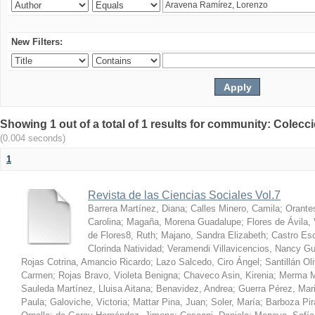
New Filters:
Showing 1 out of a total of 1 results for community: Colecc
(0.004 seconds)
1
Revista de las Ciencias Sociales Vol.7
Barrera Martínez, Diana
;
Calles Minero, Camila
;
Orante
Carolina
;
Magaña, Morena Guadalupe
;
Flores de Ávila,
de Flores8, Ruth
;
Majano, Sandra Elizabeth
;
Castro Esc
Clorinda Natividad
;
Veramendi Villavicencios, Nancy Gu
Rojas Cotrina, Amancio Ricardo
;
Lazo Salcedo, Ciro Ángel
;
Santillán O
Carmen
;
Rojas Bravo, Violeta Benigna
;
Chaveco Asin, Kirenia
;
Merma M
Sauleda Martínez, Lluisa Aitana
;
Benavidez, Andrea
;
Guerra Pérez, Mar
Paula
;
Galoviche, Victoria
;
Mattar Pina, Juan
;
Soler, María
;
Barboza Pir