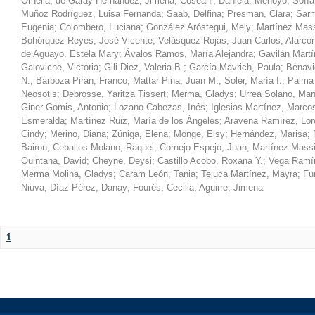
Ornella
;
de Garay Hernández, Jimena
;
Coseani, Daniela
;
Menoyo, Sofía
Muñoz Rodríguez, Luisa Fernanda
;
Saab, Delfina
;
Presman, Clara
;
Sarm
Eugenia
;
Colombero, Luciana
;
González Aróstegui, Mely
;
Martínez Mass
Bohórquez Reyes, José Vicente
;
Velásquez Rojas, Juan Carlos
;
Alarcón
de Aguayo, Estela Mary
;
Ávalos Ramos, María Alejandra
;
Gavilán Martí
Galoviche, Victoria
;
Gili Diez, Valeria B.
;
García Mavrich, Paula
;
Benavi
N.
;
Barboza Pirán, Franco
;
Mattar Pina, Juan M.
;
Soler, María I.
;
Palma 
Neosotis
;
Debrosse, Yaritza Tissert
;
Merma, Gladys
;
Urrea Solano, Mar
Giner Gomis, Antonio
;
Lozano Cabezas, Inés
;
Iglesias-Martínez, Marco
Esmeralda
;
Martínez Ruiz, María de los Ángeles
;
Aravena Ramírez, Lo
Cindy
;
Merino, Diana
;
Zúniga, Elena
;
Monge, Elsy
;
Hernández, Marisa
;
Bairon
;
Ceballos Molano, Raquel
;
Cornejo Espejo, Juan
;
Martínez Massi
Quintana, David
;
Cheyne, Deysi
;
Castillo Acobo, Roxana Y.
;
Vega Ramír
Merma Molina, Gladys
;
Caram León, Tania
;
Tejuca Martínez, Mayra
;
Fu
Niuva
;
Díaz Pérez, Danay
;
Fourés, Cecilia
;
Aguirre, Jimena
1