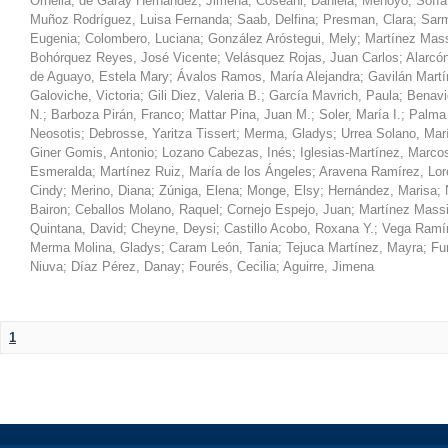
Ornella
;
de Garay Hernández, Jimena
;
Coseani, Daniela
;
Menoyo, Sofía
Muñoz Rodríguez, Luisa Fernanda
;
Saab, Delfina
;
Presman, Clara
;
Sarm
Eugenia
;
Colombero, Luciana
;
González Aróstegui, Mely
;
Martínez Mass
Bohórquez Reyes, José Vicente
;
Velásquez Rojas, Juan Carlos
;
Alarcón
de Aguayo, Estela Mary
;
Ávalos Ramos, María Alejandra
;
Gavilán Martí
Galoviche, Victoria
;
Gili Diez, Valeria B.
;
García Mavrich, Paula
;
Benavi
N.
;
Barboza Pirán, Franco
;
Mattar Pina, Juan M.
;
Soler, María I.
;
Palma 
Neosotis
;
Debrosse, Yaritza Tissert
;
Merma, Gladys
;
Urrea Solano, Mar
Giner Gomis, Antonio
;
Lozano Cabezas, Inés
;
Iglesias-Martínez, Marco
Esmeralda
;
Martínez Ruiz, María de los Ángeles
;
Aravena Ramírez, Lo
Cindy
;
Merino, Diana
;
Zúniga, Elena
;
Monge, Elsy
;
Hernández, Marisa
;
Bairon
;
Ceballos Molano, Raquel
;
Cornejo Espejo, Juan
;
Martínez Massi
Quintana, David
;
Cheyne, Deysi
;
Castillo Acobo, Roxana Y.
;
Vega Ramír
Merma Molina, Gladys
;
Caram León, Tania
;
Tejuca Martínez, Mayra
;
Fu
Niuva
;
Díaz Pérez, Danay
;
Fourés, Cecilia
;
Aguirre, Jimena
1