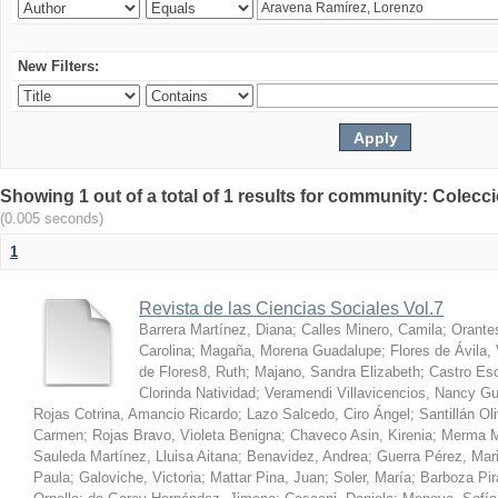
New Filters:
Showing 1 out of a total of 1 results for community: Colecc
(0.005 seconds)
1
Revista de las Ciencias Sociales Vol.7
Barrera Martínez, Diana
;
Calles Minero, Camila
;
Orante
Carolina
;
Magaña, Morena Guadalupe
;
Flores de Ávila,
de Flores8, Ruth
;
Majano, Sandra Elizabeth
;
Castro Esc
Clorinda Natividad
;
Veramendi Villavicencios, Nancy Gu
Rojas Cotrina, Amancio Ricardo
;
Lazo Salcedo, Ciro Ángel
;
Santillán O
Carmen
;
Rojas Bravo, Violeta Benigna
;
Chaveco Asin, Kirenia
;
Merma M
Sauleda Martínez, Lluisa Aitana
;
Benavidez, Andrea
;
Guerra Pérez, Mar
Paula
;
Galoviche, Victoria
;
Mattar Pina, Juan
;
Soler, María
;
Barboza Pir