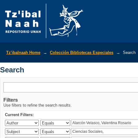
Search
Tz'ibalnaah Home
→
Colección Bibliotecas Especiales
→
Search
Search
Filters
Use filters to refine the search results.
Current Filters: