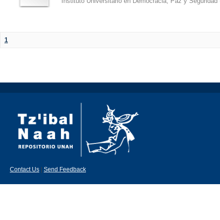
Instituto Universitario en Democracia, Paz y Segurida
1
Contact Us
|
Send Feedback