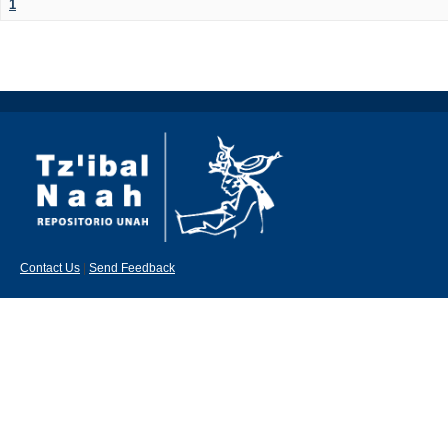
1
Contact Us
|
Send Feedback