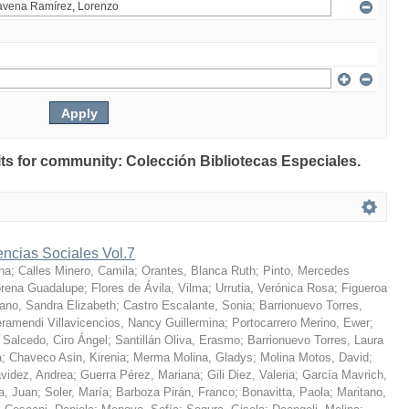
ults for community: Colección Bibliotecas Especiales.
encias Sociales Vol.7
na
;
Calles Minero, Camila
;
Orantes, Blanca Ruth
;
Pinto, Mercedes
rena Guadalupe
;
Flores de Ávila, Vilma
;
Urrutia, Verónica Rosa
;
Figueroa
ano, Sandra Elizabeth
;
Castro Escalante, Sonia
;
Barrionuevo Torres,
ramendi Villavicencios, Nancy Guillermina
;
Portocarrero Merino, Ewer
;
 Salcedo, Ciro Ángel
;
Santillán Oliva, Erasmo
;
Barrionuevo Torres, Laura
a
;
Chaveco Asin, Kirenia
;
Merma Molina, Gladys
;
Molina Motos, David
;
videz, Andrea
;
Guerra Pérez, Mariana
;
Gili Diez, Valeria
;
García Mavrich,
a, Juan
;
Soler, María
;
Barboza Pirán, Franco
;
Bonavitta, Paola
;
Maritano,