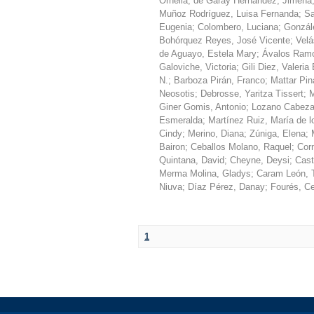
Ornella
;
de Garay Hernández, Jimena
Muñoz Rodríguez, Luisa Fernanda
;
Sa
Eugenia
;
Colombero, Luciana
;
Gonzál
Bohórquez Reyes, José Vicente
;
Velá
de Aguayo, Estela Mary
;
Ávalos Ramo
Galoviche, Victoria
;
Gili Diez, Valeria 
N.
;
Barboza Pirán, Franco
;
Mattar Pin
Neosotis
;
Debrosse, Yaritza Tissert
;
M
Giner Gomis, Antonio
;
Lozano Cabeza
Esmeralda
;
Martínez Ruiz, María de 
Cindy
;
Merino, Diana
;
Zúniga, Elena
;
Bairon
;
Ceballos Molano, Raquel
;
Cor
Quintana, David
;
Cheyne, Deysi
;
Cast
Merma Molina, Gladys
;
Caram León, 
Niuva
;
Díaz Pérez, Danay
;
Fourés, Ce
1