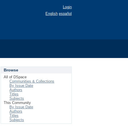
Login
English
español
Browse
All of DSpace
Communities & Collections
By Issue Date
Authors
Titles
Subjects
This Community
By Issue Date
Authors
Titles
Subjects