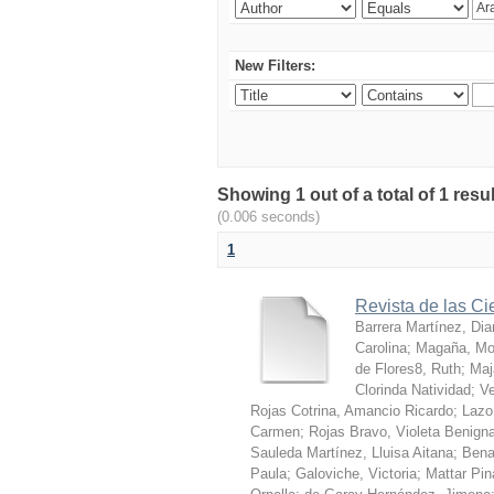
New Filters:
Showing 1 out of a total of 1 res
(0.006 seconds)
1
Revista de las Ci
Barrera Martínez, Dia
Carolina
;
Magaña, Mo
de Flores8, Ruth
;
Maj
Clorinda Natividad
;
Ve
Rojas Cotrina, Amancio Ricardo
;
Lazo
Carmen
;
Rojas Bravo, Violeta Benign
Sauleda Martínez, Lluisa Aitana
;
Bena
Paula
;
Galoviche, Victoria
;
Mattar Pin