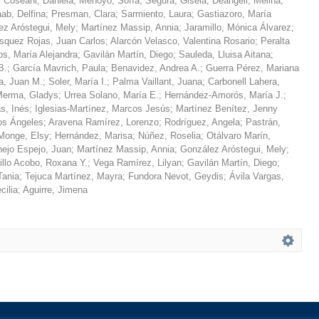
;
Coseani, Daniela
;
Menoyo, Sofía
;
Segura, Gisela
;
Deangeli, Melina
;
ab, Delfina
;
Presman, Clara
;
Sarmiento, Laura
;
Gastiazoro, María
ez Aróstegui, Mely
;
Martínez Massip, Annia
;
Jaramillo, Mónica Álvarez
;
squez Rojas, Juan Carlos
;
Alarcón Velasco, Valentina Rosario
;
Peralta
s, María Alejandra
;
Gavilán Martín, Diego
;
Sauleda, Lluisa Aitana
;
B.
;
García Mavrich, Paula
;
Benavidez, Andrea A.
;
Guerra Pérez, Mariana
a, Juan M.
;
Soler, María I.
;
Palma Vaillant, Juana
;
Carbonell Lahera,
erma, Gladys
;
Urrea Solano, María E.
;
Hernández-Amorós, María J.
;
s, Inés
;
Iglesias-Martínez, Marcos Jesús
;
Martínez Benítez, Jenny
los Ángeles
;
Aravena Ramírez, Lorenzo
;
Rodríguez, Angela
;
Pastrán,
Monge, Elsy
;
Hernández, Marisa
;
Núñez, Roselia
;
Otálvaro Marín,
nejo Espejo, Juan
;
Martínez Massip, Annia
;
González Aróstegui, Mely
;
illo Acobo, Roxana Y.
;
Vega Ramírez, Lilyan
;
Gavilán Martín, Diego
;
Tania
;
Tejuca Martínez, Mayra
;
Fundora Nevot, Geydis
;
Ávila Vargas,
cilia
;
Aguirre, Jimena