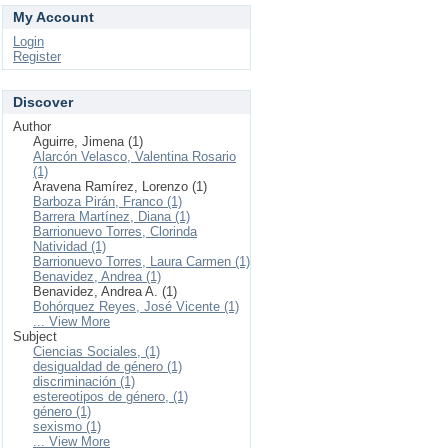
My Account
Login
Register
Discover
Author
Aguirre, Jimena (1)
Alarcón Velasco, Valentina Rosario
(1)
Aravena Ramírez, Lorenzo (1)
Barboza Pirán, Franco (1)
Barrera Martínez, Diana (1)
Barrionuevo Torres, Clorinda
Natividad (1)
Barrionuevo Torres, Laura Carmen (1)
Benavidez, Andrea (1)
Benavidez, Andrea A. (1)
Bohórquez Reyes, José Vicente (1)
... View More
Subject
Ciencias Sociales, (1)
desigualdad de género (1)
discriminación (1)
estereotipos de género, (1)
género (1)
sexismo (1)
... View More