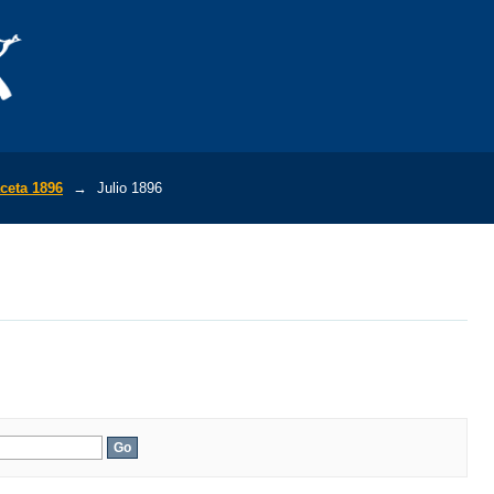
ceta 1896
→
Julio 1896