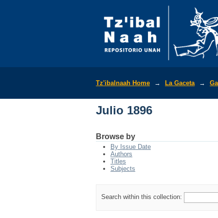
Julio 1896
Tz'ibalnaah Home
→
La Gaceta
→
Ga
Julio 1896
Browse by
By Issue Date
Authors
Titles
Subjects
Search within this collection: