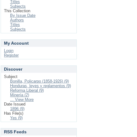
Titles
Subjects
This Collection
By Issue Date
Authors
Titles
Subjects
My Account
Login
Register
Discover
Subject
Bonilla, Policarpo (1858-1926) (9)
Honduras, leyes y reglamentos (9)
Reforma Liberal (9)
Minería (2)
... View More
Date Issued
1896 (9)
Has File(s)
Yes (9)
RSS Feeds