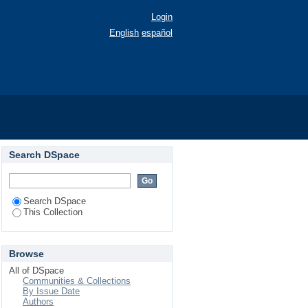
Login
English
español
Search DSpace
Search DSpace
This Collection
Browse
All of DSpace
Communities & Collections
By Issue Date
Authors