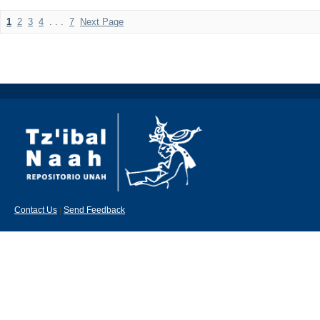
1
2
3
4
. . .
7
Next Page
Contact Us
|
Send Feedback