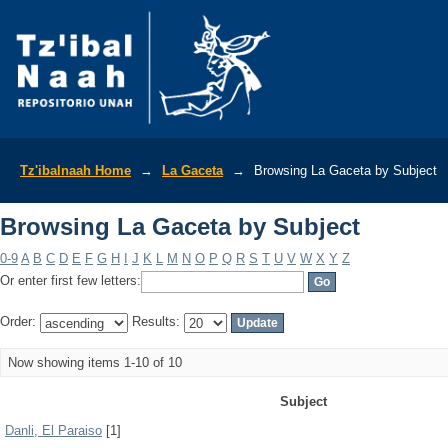
Browsing La Gaceta by Subject
Tz'ibalnaah Home
→
La Gaceta
→
Browsing La Gaceta by Subject
Browsing La Gaceta by Subject
0-9
A
B
C
D
E
F
G
H
I
J
K
L
M
N
O
P
Q
R
S
T
U
V
W
X
Y
Z
Or enter first few letters:
Order:
Results:
Now showing items 1-10 of 10
Subject
Danli, El Paraiso
[1]