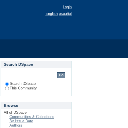
Login
English
español
Search DSpace
Search DSpace
This Community
Browse
All of DSpace
Communities & Collections
By Issue Date
Authors