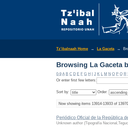
Browsing La Gaceta b
Tz'ibalnaah Home
→
La Gaceta
→
Br
Browsing La Gaceta b
0-9
A
B
C
D
E
F
G
H
I
J
K
L
M
N
O
P
Q
R
Or enter first few letters:
Sort by:
Order:
Now showing items 13914-13933 of 1397
Periódico Oficial de la República 
Unknown author
(
Tipografía Nacional,Teguc