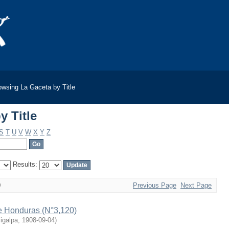
y Title
owsing La Gaceta by Title
y Title
S
T
U
V
W
X
Y
Z
Results:
0
Previous Page
Next Page
de Honduras (N°3,120)
igalpa
,
1908-09-04
)