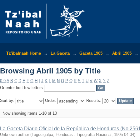
Browsing Abril 1905 by Title
Tz'ibalnaah Home
→
La Gaceta
→
Gaceta 1905
→
Abril 1905
→
Browsing Abril 1905 by Title
0-9
A
B
C
D
E
F
G
H
I
J
K
L
M
N
O
P
Q
R
S
T
U
V
W
X
Y
Z
Or enter first few letters:
Sort by:
Order:
Results:
Now showing items 1-10 of 10
La Gaceta Diario Oficial de la República de Honduras (No.256
Unknown author
(
Tegucigalpa, Honduras : Tipografía Nacional
,
1905-04-04
)