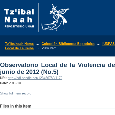
Observatorio Local de la Violencia de L
Tz'ibalnaah Home
→
Colección Bibliotecas Especiales
→
IUDPAS
Local de La Ceiba
→
View Item
Observatorio Local de la Violencia de
junio de 2012 (No.5)
URI:
http://hdl.handle.net/123456789/1172
Date:
2012-10
Show full item record
Files in this item