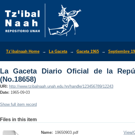
La Gaceta Diario Oficial de la Repúbli
Tz'ibalnaah Home
→
La Gaceta
→
Gaceta 1965
→
Septiembre 1
La Gaceta Diario Oficial de la Rep
(No.18658)
URI:
http://www.tzibalnaah.unah.edu.hn/handle/123456789/12243
Date:
1965-09-03
Show full item record
Files in this item
Name:
19650903.pdf
View/