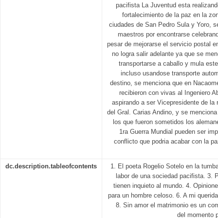
pacifista La Juventud esta realizand
fortalecimiento de la paz en la zon
ciudades de San Pedro Sula y Yoro, se
maestros por encontrarse celebrand
pesar de mejorarse el servicio postal e
no logra salir adelante ya que se me
transportarse a caballo y mula este
incluso usandose transporte autom
destino, se menciona que en Nacaom
recibieron con vivas al Ingeniero 
aspirando a ser Vicepresidente de la 
del Gral. Carias Andino, y se menciona
los que fueron sometidos los alemane
1ra Guerra Mundial pueden ser im
conflicto que podria acabar con la pa
dc.description.tableofcontents
1. El poeta Rogelio Sotelo en la tumba
labor de una sociedad pacifista. 3.
tienen inquieto al mundo. 4. Opinione
para un hombre celoso. 6. A mi querida 
8. Sin amor el matrimonio es un com
del momento po