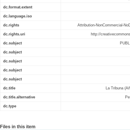
dc.format.extent
dc.language.iso
dc.rights
Attribution-NonCommercial-NoDe
dc.rights.uri
http://creativecommons
dc.subject
PUBL
dc.subject
dc.subject
dc.subject
dc.subject
dc.title
La Tribuna (Añ
dc.title.alternative
Pe
dc.type
Files in this item