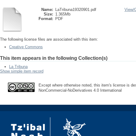
Name:
LaTribuna19320901.pdf
View/
Size:
1.365Mb
Format:
PDF
The following license files are associated with this item:
Creative Commons
This item appears in the following Collection(s)
La Tribuna
Show simple item record
Except where otherwise noted, this item's license is des
NonCommercial-NoDerivatives 4.0 International