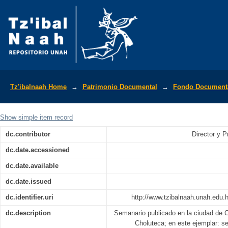
La Tribuna (Año.1; No.45, Serie 12; No.
Tz'ibalnaah Home
→
Patrimonio Documental
→
Fondo Documenta
Show simple item record
dc.contributor
Director y P
dc.date.accessioned
dc.date.available
dc.date.issued
dc.identifier.uri
http://www.tzibalnaah.unah.edu
dc.description
Semanario publicado en la ciudad de 
Choluteca; en este ejemplar: s