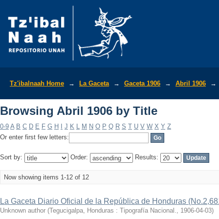
Browsing Abril 1906 by Title
Tz'ibalnaah Home
→
La Gaceta
→
Gaceta 1906
→
Abril 1906
→
Browsing Abril 1906 by Title
0-9
A
B
C
D
E
F
G
H
I
J
K
L
M
N
O
P
Q
R
S
T
U
V
W
X
Y
Z
Or enter first few letters:
Sort by:
Order:
Results:
Now showing items 1-12 of 12
La Gaceta Diario Oficial de la República de Honduras (No.2,68
Unknown author
(
Tegucigalpa, Honduras : Tipografía Nacional.
,
1906-04-03
)