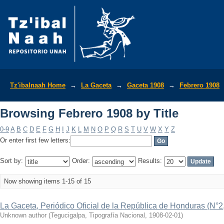
Browsing Febrero 1908 by Title
Tz'ibalnaah Home
→
La Gaceta
→
Gaceta 1908
→
Febrero 1908
Browsing Febrero 1908 by Title
0-9
A
B
C
D
E
F
G
H
I
J
K
L
M
N
O
P
Q
R
S
T
U
V
W
X
Y
Z
Or enter first few letters:
Sort by:
Order:
Results:
Now showing items 1-15 of 15
La Gaceta, Periódico Oficial de la República de Honduras (N°2
Unknown author
(
Tegucigalpa, Tipografía Nacional
,
1908-02-01
)