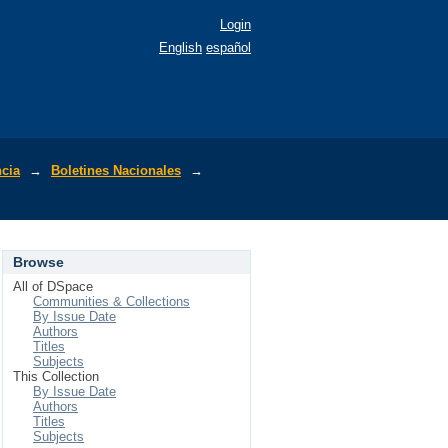
Login
English
español
ncia
→
Boletines Nacionales
→
Browse
All of DSpace
Communities & Collections
By Issue Date
Authors
Titles
Subjects
This Collection
By Issue Date
Authors
Titles
Subjects