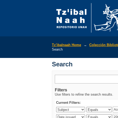
Search
Tz'ibalnaah Home
→
Colección Biblio
Search
Search
Filters
Use filters to refine the search results.
Current Filters: