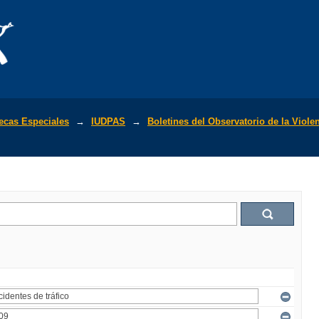
tecas Especiales
→
IUDPAS
→
Boletines del Observatorio de la Viole