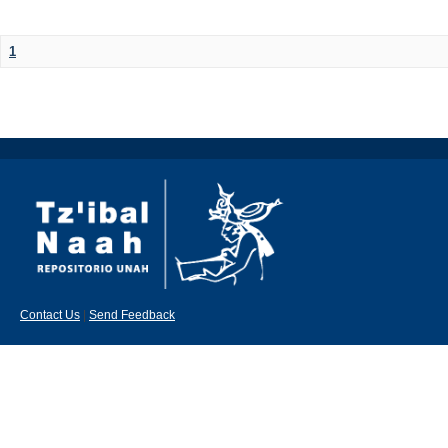
1
Contact Us
|
Send Feedback