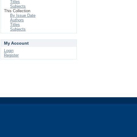
Titles
Subjects
This Collection
By Issue Date
Authors
Titles
Subjects
My Account
Login
Register