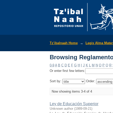
Browsing Reglamento
Tz'ibalnaah Home
→
Legis Alma Mate
Browsing Reglamento
0-9
A
B
C
D
E
F
G
H
I
J
K
L
M
N
O
P
Q
R
Or enter first few letters:
Sort by:
Order:
Now showing items 3-4 of 4
Ley de Educación Superior
Unknown author
(
1989-09-21
)