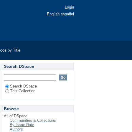
Login
English
español
os by Title
Search DSpace
Search DSpace
This Collection
Browse
All of DSpace
Communities & Collections
By Issue Date
Authors