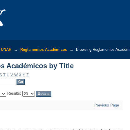
s Académicos by Title
r UNAH
→
Reglamentos Académicos
→
Browsing Reglamentos Académic
s Académicos by Title
S
T
U
V
W
X
Y
Z
Results:
Previous Page