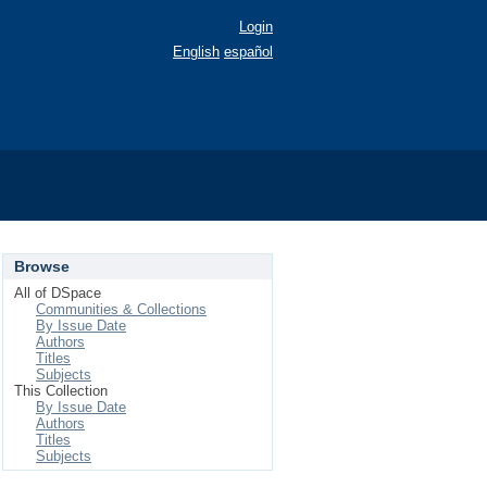
Login
English
español
Browse
All of DSpace
Communities & Collections
By Issue Date
Authors
Titles
Subjects
This Collection
By Issue Date
Authors
Titles
Subjects