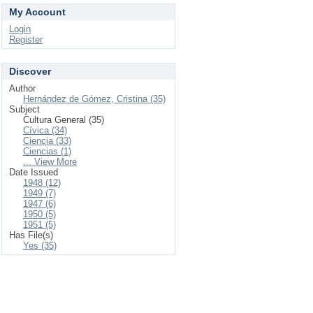
My Account
Login
Register
Discover
Author
Hernández de Gómez, Cristina (35)
Subject
Cultura General (35)
Cívica (34)
Ciencia (33)
Ciencias (1)
... View More
Date Issued
1948 (12)
1949 (7)
1947 (6)
1950 (5)
1951 (5)
Has File(s)
Yes (35)