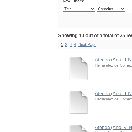
New Filters:
Showing 10 out of a total of 35 re
1
2
3
4
Next Page
Atenea (Año III. 
Hernández de Gómez,
Atenea (Año III. N
Hernández de Gómez,
Atenea (Año IV. N