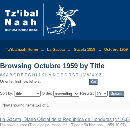
Browsing Octubre 1959 by Title
Tz'ibalnaah Home
→
La Gaceta
→
Gaceta 1959
→
Octubre 1959
Browsing Octubre 1959 by Title
0-9
A
B
C
D
E
F
G
H
I
J
K
L
M
N
O
P
Q
R
S
T
U
V
W
X
Y
Z
Or enter first few letters:
Sort by:
Order:
Results:
Now showing items 1-1 of 1
La Gaceta, Diario Oficial de la República de Honduras (N°16,8
Unknown author
(
Tegucigalpa, Honduras : Tipografía Nacional
,
1959-10-07
)