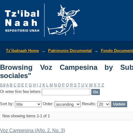
Browsing Voz Campesina by Subject "
Tz'ibalnaah Home
→
Patrimonio Documental
→
Fondo Documenta
Browsing Voz Campesina by Subj
sociales"
0-9
A
B
C
D
E
F
G
H
I
J
K
L
M
N
O
P
Q
R
S
T
U
V
W
X
Y
Z
Or enter first few letters:
Sort by:
Order:
Results:
Now showing items 1-1 of 1
Voz Campesina (Año. 2. No. 3)