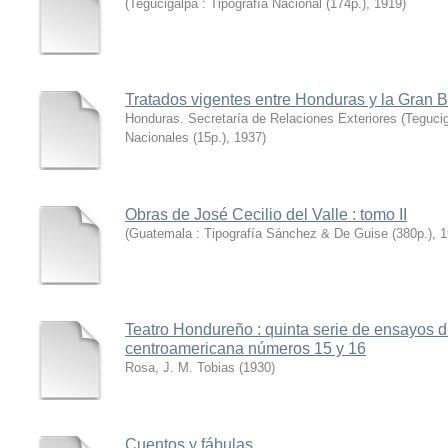
(
Tegucigalpa : Tipografía Nacional (174p.)
,
1919
)
Tratados vigentes entre Honduras y la Gran 
Honduras. Secretaría de Relaciones Exteriores
(
Tegucig
Nacionales (15p.)
,
1937
)
Obras de José Cecilio del Valle : tomo II
(
Guatemala : Tipografía Sánchez & De Guise (380p.)
,
1
Teatro Hondureño : quinta serie de ensayos d
centroamericana números 15 y 16
Rosa, J. M. Tobias
(
1930
)
Cuentos y fábulas