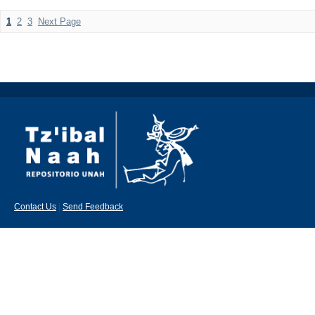
1
2
3
Next Page
Contact Us
|
Send Feedback