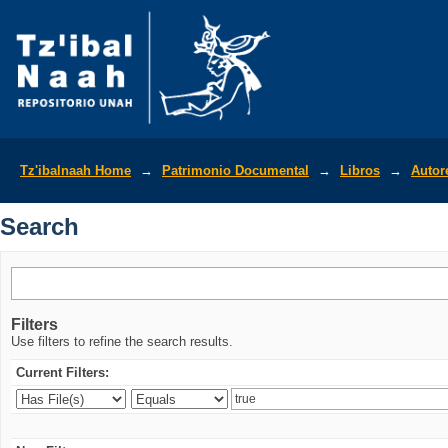
Search
Tz'ibalnaah Home
→
Patrimonio Documental
→
Libros
→
Autor
Search
Filters
Use filters to refine the search results.
Current Filters: