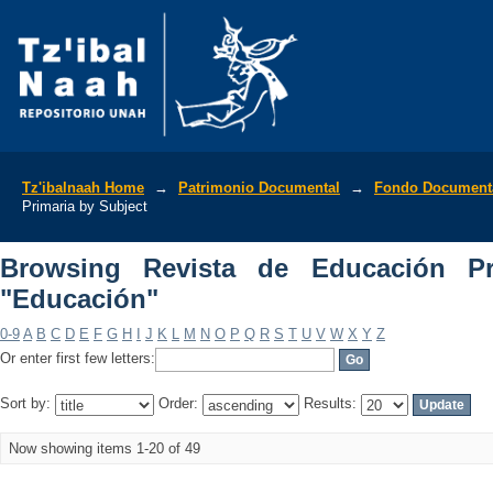
Browsing Revista de Educación Primar
Tz'ibalnaah Home
→
Patrimonio Documental
→
Fondo Documenta
Primaria by Subject
Browsing Revista de Educación Pr
"Educación"
0-9
A
B
C
D
E
F
G
H
I
J
K
L
M
N
O
P
Q
R
S
T
U
V
W
X
Y
Z
Or enter first few letters:
Sort by:
Order:
Results:
Now showing items 1-20 of 49