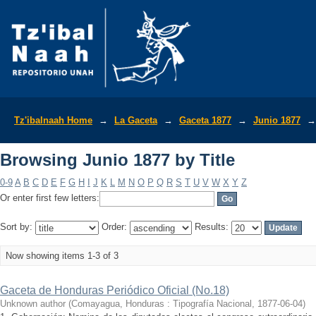
Browsing Junio 1877 by Title
Tz'ibalnaah Home
→
La Gaceta
→
Gaceta 1877
→
Junio 1877
→
Browsing Junio 1877 by Title
0-9
A
B
C
D
E
F
G
H
I
J
K
L
M
N
O
P
Q
R
S
T
U
V
W
X
Y
Z
Or enter first few letters:
Sort by:
Order:
Results:
Now showing items 1-3 of 3
Gaceta de Honduras Periódico Oficial (No.18)
Unknown author
(
Comayagua, Honduras : Tipografía Nacional
,
1877-06-04
)