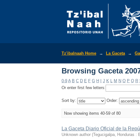
Browsing Gaceta 2007
Tz'ibalnaah Home
→
La Gaceta
→
Ga
Browsing Gaceta 2007
0-9
A
B
C
D
E
F
G
H
I
J
K
L
M
N
O
P
Q
R
Or enter first few letters:
Sort by:
Order:
Now showing items 40-59 of 80
La Gaceta Diario Oficial de la Rep
Unknown author
(
Tegucigalpa, Honduras : 