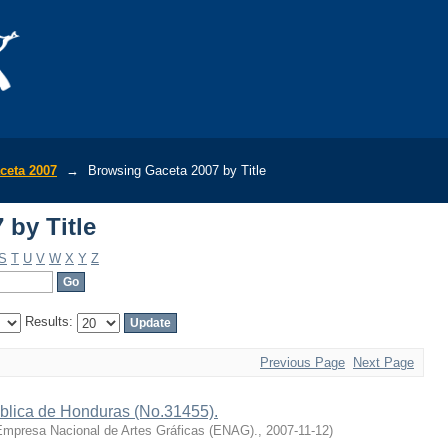
 by Title
ceta 2007
→
Browsing Gaceta 2007 by Title
 by Title
S
T
U
V
W
X
Y
Z
Results:
Previous Page
Next Page
ública de Honduras (No.31455).
Empresa Nacional de Artes Gráficas (ENAG).
,
2007-11-12
)