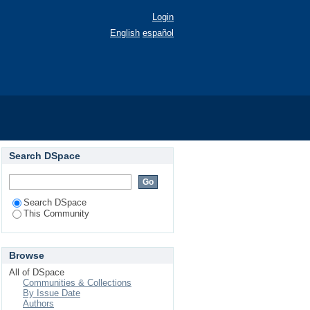
Login
English
español
Search DSpace
Search DSpace
This Community
Browse
All of DSpace
Communities & Collections
By Issue Date
Authors