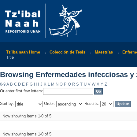
Browsing Enfermedades infecciosas y z
Tz'ibalnaah Home
→
Colección de Tesis
→
Maestrías
→
Enferme
Title
Browsing Enfermedades infecciosas y z
0-9
A
B
C
D
E
F
G
H
I
J
K
L
M
N
O
P
Q
R
S
T
U
V
W
X
Y
Z
Or enter first few letters:
Sort by:
Order:
Results:
Now showing items 1-0 of 5
Now showing items 1-0 of 5