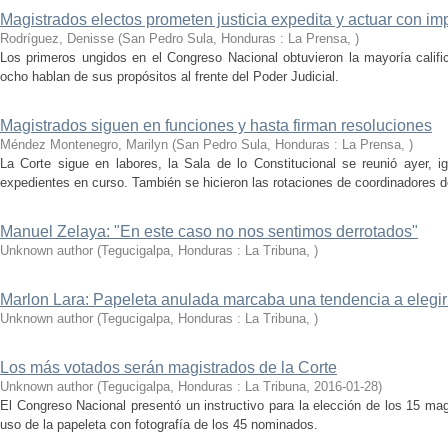
Magistrados electos prometen justicia expedita y actuar con im
Rodríguez, Denisse
(
San Pedro Sula, Honduras : La Prensa
,
)
Los primeros ungidos en el Congreso Nacional obtuvieron la mayoría calific
ocho hablan de sus propósitos al frente del Poder Judicial.
Magistrados siguen en funciones y hasta firman resoluciones
Méndez Montenegro, Marilyn
(
San Pedro Sula, Honduras : La Prensa
,
)
La Corte sigue en labores, la Sala de lo Constitucional se reunió ayer, ig
expedientes en curso. También se hicieron las rotaciones de coordinadores d
Manuel Zelaya: "En este caso no nos sentimos derrotados"
Unknown author
(
Tegucigalpa, Honduras : La Tribuna
,
)
Marlon Lara: Papeleta anulada marcaba una tendencia a elegi
Unknown author
(
Tegucigalpa, Honduras : La Tribuna
,
)
Los más votados serán magistrados de la Corte
Unknown author
(
Tegucigalpa, Honduras : La Tribuna
,
2016-01-28
)
El Congreso Nacional presentó un instructivo para la elección de los 15 ma
uso de la papeleta con fotografía de los 45 nominados.