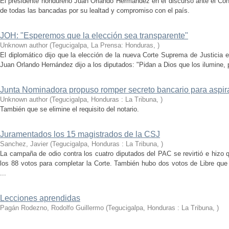
El presidente hondureño Juan Orlando Hermández en el discurso ante el Cong
de todas las bancadas por su lealtad y compromiso con el país.
JOH: "Esperemos que la elección sea transparente"
Unknown author
(
Tegucigalpa, La Prensa: Honduras
,
)
El diplomático dijo que la elección de la nueva Corte Suprema de Justicia 
Juan Orlando Hernández dijo a los diputados: "Pidan a Dios que los ilumine, 
Junta Nominadora propuso romper secreto bancario para aspir
Unknown author
(
Tegucigalpa, Honduras : La Tribuna
,
)
También que se elimine el requisito del notario.
Juramentados los 15 magistrados de la CSJ
Sanchez, Javier
(
Tegucigalpa, Honduras : La Tribuna
,
)
La campaña de odio contra los cuatro diputados del PAC se revirtió e hizo 
los 88 votos para completar la Corte. También hubo dos votos de Libre que
...
Lecciones aprendidas
Pagán Rodezno, Rodolfo Guillermo
(
Tegucigalpa, Honduras : La Tribuna
,
)