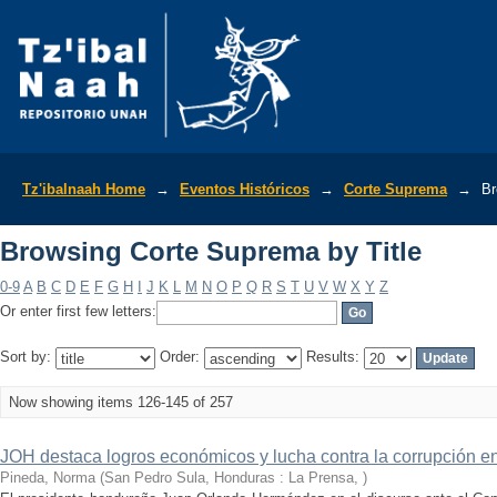
Browsing Corte Suprema by Title
Tz'ibalnaah Home
→
Eventos Históricos
→
Corte Suprema
→
Br
Browsing Corte Suprema by Title
0-9
A
B
C
D
E
F
G
H
I
J
K
L
M
N
O
P
Q
R
S
T
U
V
W
X
Y
Z
Or enter first few letters:
Sort by:
Order:
Results:
Now showing items 126-145 of 257
JOH destaca logros económicos y lucha contra la corrupción e
Pineda, Norma
(
San Pedro Sula, Honduras : La Prensa
,
)