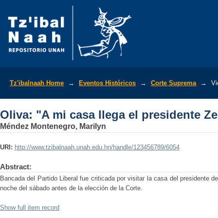
Oliva: "A mi casa llega el presidente Ze
Tz'ibalnaah Home
→
Eventos Históricos
→
Corte Suprema
→
Vi
Oliva: "A mi casa llega el presidente Ze
Méndez Montenegro, Marilyn
URI:
http://www.tzibalnaah.unah.edu.hn/handle/123456789/6054
Abstract:
Bancada del Partido Liberal fue criticada por visitar la casa del presidente d
noche del sábado antes de la elección de la Corte.
Show full item record