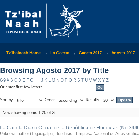
Browsing Agosto 2017 by Title
Tz'ibalnaah Home
→
La Gaceta
→
Gaceta 2017
→
Agosto 2017
Browsing Agosto 2017 by Title
0-9
A
B
C
D
E
F
G
H
I
J
K
L
M
N
O
P
Q
R
S
T
U
V
W
X
Y
Z
Or enter first few letters:
Sort by:
Order:
Results:
Now showing items 1-20 of 25
La Gaceta Diario Oficial de la República de Honduras (No.344
Unknown author
(
Tegucigalpa, Honduras : Empresa Nacional de Artes Gráfi