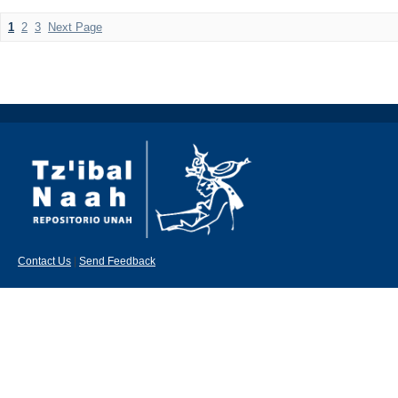
1
2
3
Next Page
Contact Us
|
Send Feedback