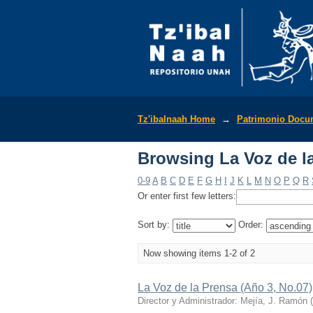
Browsing La Voz de la
Tz'ibalnaah Home
→
Patrimonio Docu
Browsing La Voz de la
0-9
A
B
C
D
E
F
G
H
I
J
K
L
M
N
O
P
Q
R
Or enter first few letters:
Sort by:
Order:
Now showing items 1-2 of 2
La Voz de la Prensa (Año 3, No.07)
Director y Administrador: Mejía, J. Ramón
(