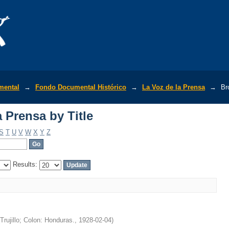
 Prensa by Title
mental
→
Fondo Documental Histórico
→
La Voz de la Prensa
→
Br
 Prensa by Title
S
T
U
V
W
X
Y
Z
Results:
Trujillo; Colon: Honduras.
,
1928-02-04
)