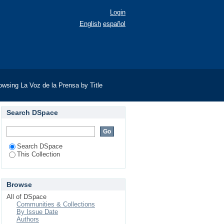
Login
English
español
owsing La Voz de la Prensa by Title
Search DSpace
Search DSpace
This Collection
Browse
All of DSpace
Communities & Collections
By Issue Date
Authors