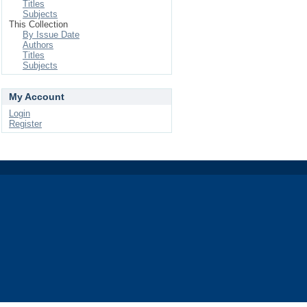
Titles
Subjects
This Collection
By Issue Date
Authors
Titles
Subjects
My Account
Login
Register