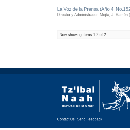
La Voz de la Prensa (Año 4, No.15
Director y Administrador: Mejía, J. Ramón
(
Now showing items 1-2 of 2
Contact Us
|
Send Feedback