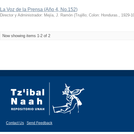
La Voz de la Prensa (Año 4, No.152)
Director y Administrador: Mejía, J. Ramón
(
Trujillo; Colon: Honduras.
,
1929-1
Now showing items 1-2 of 2
Contact Us
|
Send Feedback