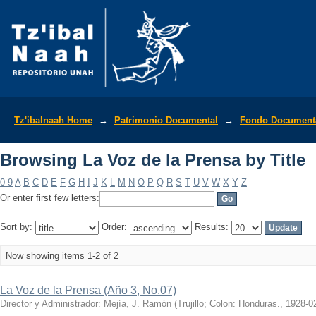
Browsing La Voz de la Prensa by Title
Tz'ibalnaah Home
→
Patrimonio Documental
→
Fondo Documenta
Browsing La Voz de la Prensa by Title
0-9
A
B
C
D
E
F
G
H
I
J
K
L
M
N
O
P
Q
R
S
T
U
V
W
X
Y
Z
Or enter first few letters:
Sort by:
Order:
Results:
Now showing items 1-2 of 2
La Voz de la Prensa (Año 3, No.07)
Director y Administrador: Mejía, J. Ramón
(
Trujillo; Colon: Honduras.
,
1928-0