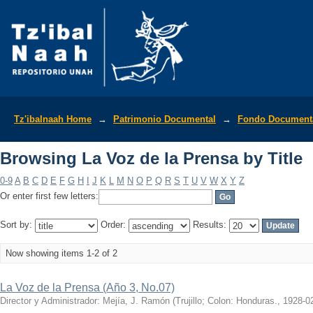
Browsing La Voz de la Prensa by Title
Tz'ibalnaah Home
→
Patrimonio Documental
→
Fondo Documenta
Browsing La Voz de la Prensa by Title
0-9
A
B
C
D
E
F
G
H
I
J
K
L
M
N
O
P
Q
R
S
T
U
V
W
X
Y
Z
Or enter first few letters:
Sort by:
Order:
Results:
Now showing items 1-2 of 2
La Voz de la Prensa (Año 3, No.07)
Director y Administrador: Mejía, J. Ramón
(
Trujillo; Colon: Honduras.
,
1928-0