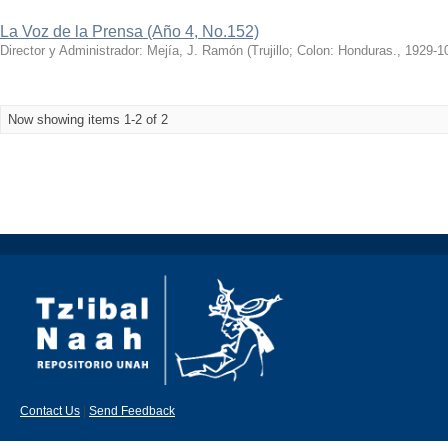
La Voz de la Prensa (Año 4, No.152)
Director y Administrador: Mejía, J. Ramón
(
Trujillo; Colon: Honduras.
,
1929-1
Now showing items 1-2 of 2
Contact Us
|
Send Feedback