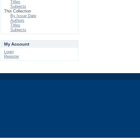
Titles
Subjects
This Collection
By Issue Date
Authors
Titles
Subjects
My Account
Login
Register