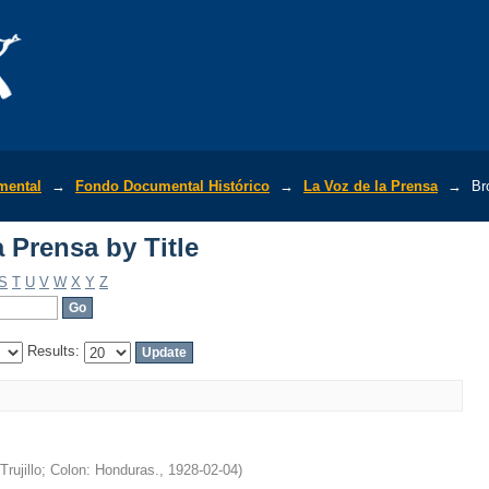
 Prensa by Title
mental
→
Fondo Documental Histórico
→
La Voz de la Prensa
→
Br
 Prensa by Title
S
T
U
V
W
X
Y
Z
Results:
Trujillo; Colon: Honduras.
,
1928-02-04
)