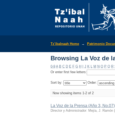
Browsing La Voz de la
Tz'ibalnaah Home
→
Patrimonio Docu
Browsing La Voz de la
0-9
A
B
C
D
E
F
G
H
I
J
K
L
M
N
O
P
Q
R
Or enter first few letters:
Sort by:
Order:
Now showing items 1-2 of 2
La Voz de la Prensa (Año 3, No.07)
Director y Administrador: Mejía, J. Ramón
(