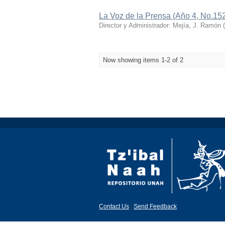
La Voz de la Prensa (Año 4, No.15
Director y Administrador: Mejía, J. Ramón
(
Now showing items 1-2 of 2
Contact Us
|
Send Feedback