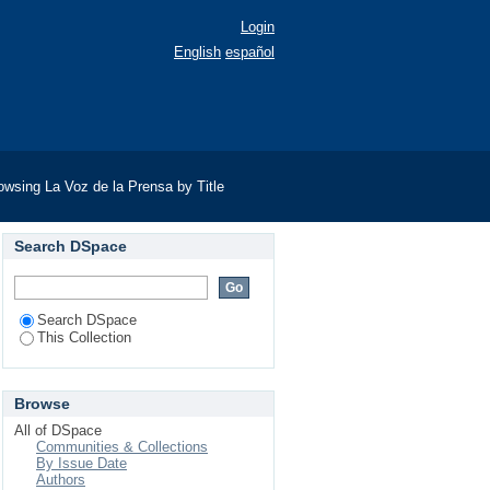
Login
English
español
owsing La Voz de la Prensa by Title
Search DSpace
Search DSpace
This Collection
Browse
All of DSpace
Communities & Collections
By Issue Date
Authors