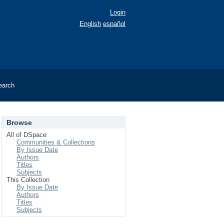
Login
English
español
earch
Browse
All of DSpace
Communities & Collections
By Issue Date
Authors
Titles
Subjects
This Collection
By Issue Date
Authors
Titles
Subjects