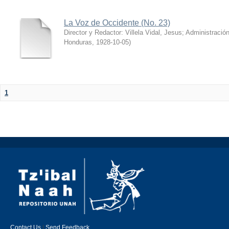
La Voz de Occidente (No. 23)
Director y Redactor: Villela Vidal, Jesus; Administració
Honduras
,
1928-10-05
)
1
Contact Us
|
Send Feedback