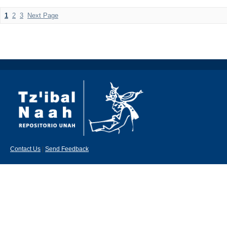
1
2
3
Next Page
Contact Us
|
Send Feedback