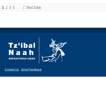
1
2
3
4
. . .
7
Next Page
Contact Us
|
Send Feedback