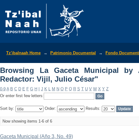
Browsing La Gaceta Municipal by Author
Tz'ibalnaah Home
→
Patrimonio Documental
→
Fondo Documenta
Browsing La Gaceta Municipal by A
Redactor: Vijil, Julio César"
0-9
A
B
C
D
E
F
G
H
I
J
K
L
M
N
O
P
Q
R
S
T
U
V
W
X
Y
Z
Or enter first few letters:
Sort by:
Order:
Results:
Now showing items 1-6 of 6
Gaceta Municipal (Año 3, No. 49)