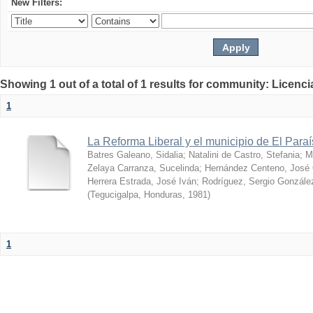
New Filters:
Showing 1 out of a total of 1 results for community: Licenci
1
La Reforma Liberal y el municipio de El Para
Batres Galeano, Sidalia
;
Natalini de Castro, Stefania
;
M
Zelaya Carranza, Sucelinda
;
Hernández Centeno, José
Herrera Estrada, José Iván
;
Rodríguez, Sergio Gonzále
(
Tegucigalpa, Honduras
,
1981
)
1