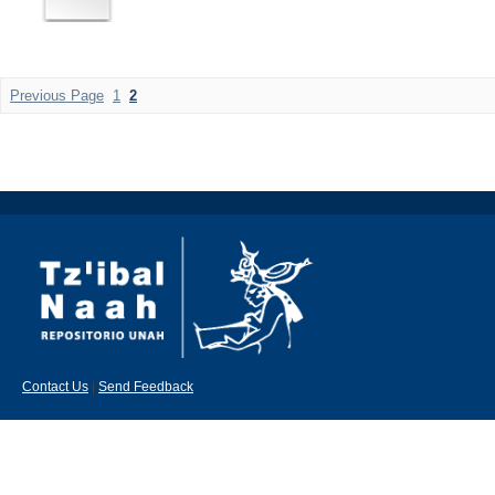
Previous Page
1
2
Contact Us
|
Send Feedback