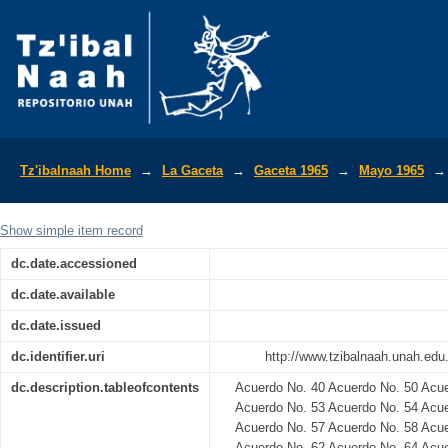
La Gaceta Diario Oficial de la Repúbli
Tz'ibalnaah Home
→
La Gaceta
→
Gaceta 1965
→
Mayo 1965
→
Show simple item record
dc.date.accessioned
dc.date.available
dc.date.issued
dc.identifier.uri
http://www.tzibalnaah.unah.ed
dc.description.tableofcontents
Acuerdo No. 40 Acuerdo No. 50 Acue
Acuerdo No. 53 Acuerdo No. 54 Acue
Acuerdo No. 57 Acuerdo No. 58 Acue
Acuerdo No. 62 Acuerdo No. 64 Acue