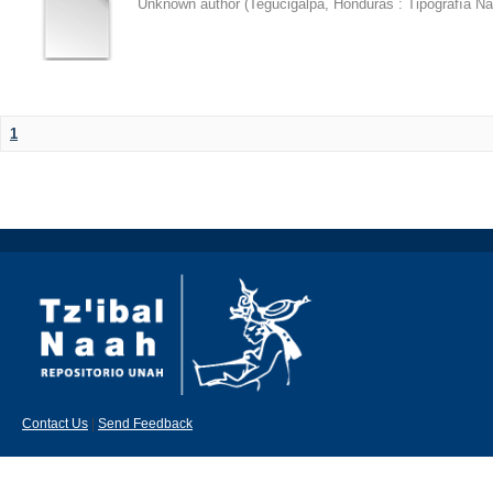
Unknown author
(
Tegucigalpa, Honduras : Tipografía Na
1
Contact Us
|
Send Feedback