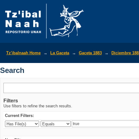
Search
Tz'ibalnaah Home
→
La Gaceta
→
Gaceta 1883
→
Diciembre 188
Search
Filters
Use filters to refine the search results.
Current Filters: