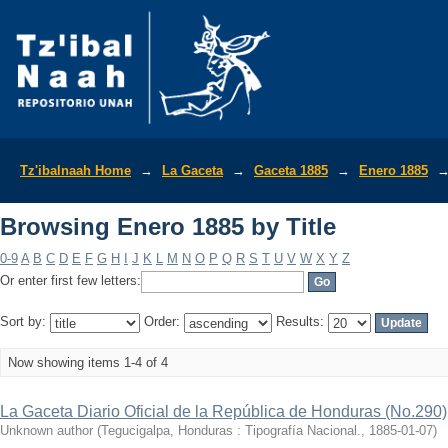
Browsing Enero 1885 by Title
Tz'ibalnaah Home
→
La Gaceta
→
Gaceta 1885
→
Enero 1885
Browsing Enero 1885 by Title
0-9
A
B
C
D
E
F
G
H
I
J
K
L
M
N
O
P
Q
R
S
T
U
V
W
X
Y
Z
Or enter first few letters:
Sort by:
Order:
Results:
Now showing items 1-4 of 4
La Gaceta Diario Oficial de la República de Honduras (No.290)
Unknown author
(
Tegucigalpa, Honduras : Tipografía Nacional.
,
1885-01-07
)