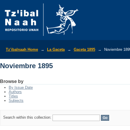
Noviembre 1895
Tz'ibalnaah Home
→
La Gaceta
→
Gaceta 1895
→
Noviembre 189
Noviembre 1895
Browse by
By Issue Date
Authors
Titles
Subjects
Search within this collection: