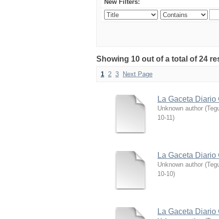
New Filters:
Showing 10 out of a total of 24 re
1
2
3
Next Page
La Gaceta Diario 
Unknown author
(
Tegu
10-11
)
La Gaceta Diario 
Unknown author
(
Tegu
10-10
)
La Gaceta Diario 