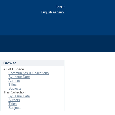
Login
English
español
Browse
All of DSpace
Communities & Collections
By Issue Date
Authors
Titles
Subjects
This Collection
By Issue Date
Authors
Titles
Subjects