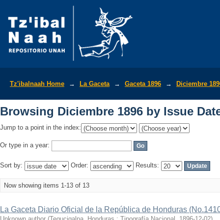
Browsing Diciembre 1896 by Issue Dat
Tz'ibalnaah Home
→
La Gaceta
→
Gaceta 1896
→
Diciembre 189
Browsing Diciembre 1896 by Issue Dat
Jump to a point in the index:
Or type in a year:
Sort by:
Order:
Results:
Now showing items 1-13 of 13
La Gaceta Diario Oficial de la República de Honduras (No.141
Unknown author
(
Tegucigalpa, Honduras : Tipografía Nacional
,
1896-12-02
)