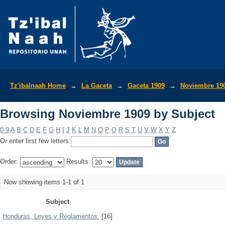
Browsing Noviembre 1909 by Subject
Tz'ibalnaah Home
→
La Gaceta
→
Gaceta 1909
→
Noviembre 19
Browsing Noviembre 1909 by Subject
0-9
A
B
C
D
E
F
G
H
I
J
K
L
M
N
O
P
Q
R
S
T
U
V
W
X
Y
Z
Or enter first few letters:
Order:
Results:
Now showing items 1-1 of 1
Subject
Honduras, Leyes y Reglamentos.
[16]